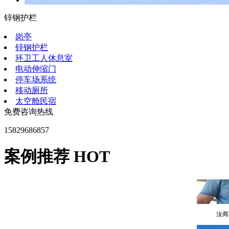
锌钢护栏
西安
岗亭
锌钢护栏
环卫工人休息室
电动伸缩门
停车场系统
移动厕所
太空舱民宿
免费咨询热线
陕西
15829686857
案例推荐 HOT
汝商