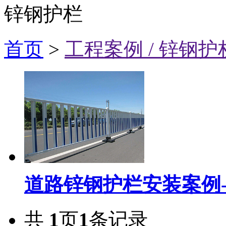
锌钢护栏
陕西
首页
>
工程案例 / 锌钢护
汝商
道路锌钢护栏安装案例
共
1
页
1
条记录