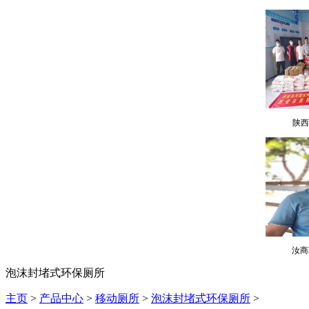
陕西
汝商
泡沫封堵式环保厕所
主页
>
产品中心
>
移动厕所
>
泡沫封堵式环保厕所
>