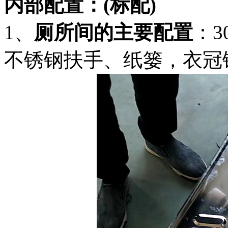
内部配置：
(标配
)
1、
厕所间的主要配置
：
不锈钢扶手、纸篓，衣冠