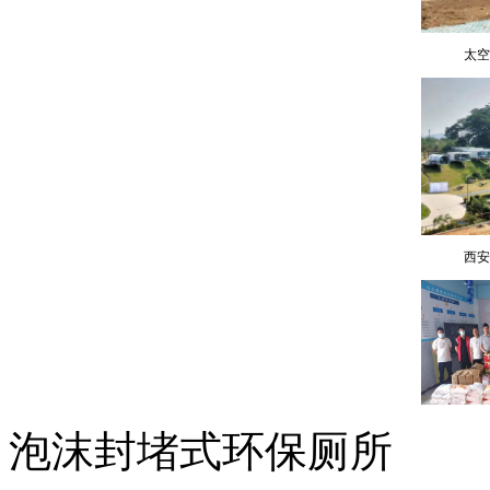
太空
西安
泡沫封堵式环保厕所
陕西