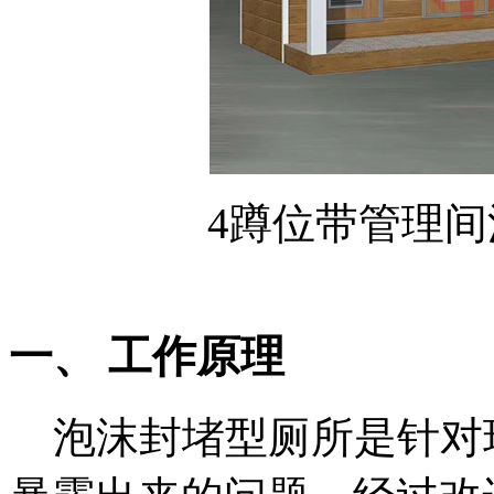
4蹲位带管理
一、 工作原理
泡沫封堵型厕所是针对