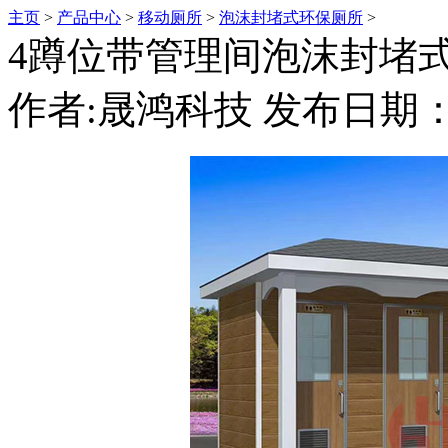
主页
>
产品中心
>
移动厕所
>
泡沫封堵式环保厕所
>
4蹲位带管理间泡沫封堵
作者:晟鸿科技 发布日期：20
汝商